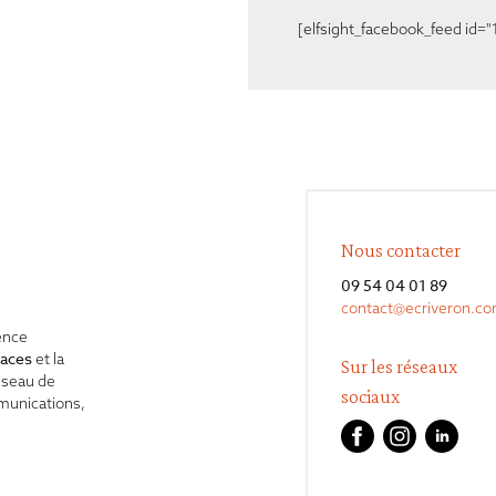
[elfsight_facebook_feed id="
Nous contacter
09 54 04 01 89
contact@ecriveron.c
ence
caces
et la
Sur les réseaux
éseau de
sociaux
mmunications,