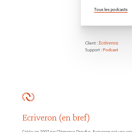
Tous les podcasts
Ecriveron
Client :
Podcast
Support :
Ecriveron (en bref)
Créée en 2007 par Clémence Dreyfus, Ecriveron est une ag