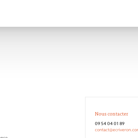
Nous contacter
09 54 04 01 89
contact@ecriveron.c
ence