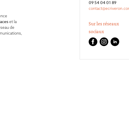
09 54 04 01 89
contact@ecriveron.c
ence
caces
et la
Sur les réseaux
éseau de
sociaux
mmunications,